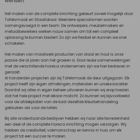
wensen.
Het maken van de complete inrichting gebeurt zoveel mogelijk door
Tafelsmaak en Staallokaal. Meerdere specialismen worden
samengevoegd in een team. De ontwerpers, meubelmakers en
metaalbewerkers werken nauw samen om tot een compleet
oplossing te kunnen bieden! Zo zijn we flexibel en kunnen we snel
schakelen.
Het maken van maatwerk producten van staal en hout is onze
passie die al jaren aan het groeien is. Door leuke samenwerkingen
met de verschillende horeca ondernemers zijn we hier bedreven in
geraakt.
Al honderden projecten zijn bij Tafelsmaak de deur uitgegaan. Elk
project heeft zijn eigen afmetingen, materialen en unieke karakter.
Doordat wij alles in eigen beheer uitvoeren kunnen wij erop toezien
dat het hele project met elkaar matcht. Zo kunnen wij bijvoorbeeld
voor de afdekplaten van de kast dezelfde kleurbehandeling
gebruiken als voor de tafels.
Bij alle onderstaande bedrijven hebben wij naar alle tevredenheid
een deel of de complete horeca inrichting mogen verzorgen. Wij
hebben de creativiteit, vakmanschap en kennis in huis om elk
project tot een succes te maken.