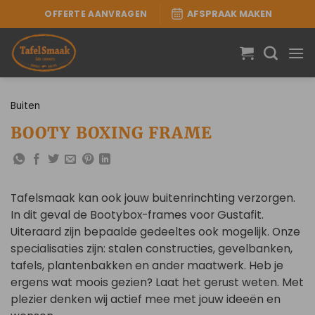
Ga
OFFERTE AANVRAGEN
AFSPRAAK MAKEN
naar
inhoud
Buiten
BOOTY BOXING FRAME
Tafelsmaak kan ook jouw buitenrinchting verzorgen.
In dit geval de Bootybox-frames voor Gustafit.
Uiteraard zijn bepaalde gedeeltes ook mogelijk. Onze
specialisaties zijn: stalen constructies, gevelbanken,
tafels, plantenbakken en ander maatwerk. Heb je
ergens wat moois gezien? Laat het gerust weten. Met
plezier denken wij actief mee met jouw ideeën en