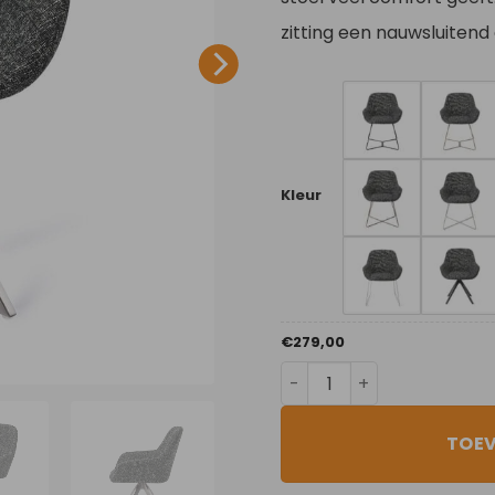
zitting een nauwsluitend
Kleur
€
279,00
Skyfall aantal
TOE