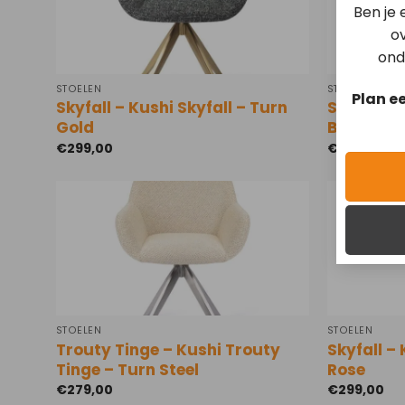
Ben je
ov
ond
STOELEN
STOELEN
Plan e
Skyfall – Kushi Skyfall – Turn
Skyfall – 
Gold
Black
€
299,00
€
259,00
STOELEN
STOELEN
Trouty Tinge – Kushi Trouty
Skyfall – 
Tinge – Turn Steel
Rose
€
279,00
€
299,00