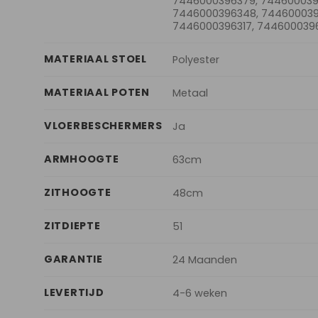
7446000396379, 744600039
7446000396348, 744600039
7446000396317, 744600039
MATERIAAL STOEL
Polyester
MATERIAAL POTEN
Metaal
VLOERBESCHERMERS
Ja
ARMHOOGTE
63cm
ZITHOOGTE
48cm
ZITDIEPTE
51
GARANTIE
24 Maanden
LEVERTIJD
4-6 weken