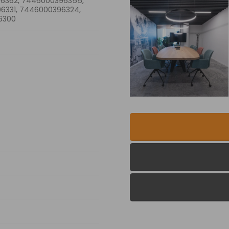
6362, 7446000396355,
6331, 7446000396324,
6300