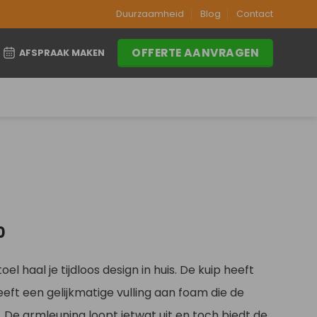
Duurzaamheid
Blog
Contact
OFFERTE AANVRAGEN
AFSPRAAK MAKEN
Prijsklasse:
0
€259,00
tot
l haal je tijdloos design in huis. De kuip heeft
€299,00
eft een gelijkmatige vulling aan foam die de
. De armleuning loopt ietwat uit en toch biedt de