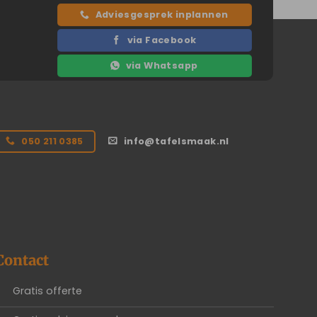
Adviesgesprek inplannen
via Facebook
via Whatsapp
050 211 0385
info@tafelsmaak.nl
Contact
Gratis offerte