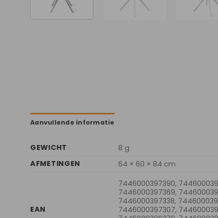
Aanvullende informatie
GEWICHT
8 g
AFMETINGEN
64 × 60 × 84 cm
7446000397390, 744600039
7446000397369, 744600039
7446000397338, 7446000397
EAN
7446000397307, 744600039