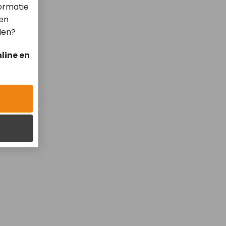
ormatie
len
len?
line en