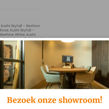
, Kushi Skyfall – Beehive
Rose, Kushi Skyfall –
– Beehive White, Kushi
kyfall – Cross Gold, Kushi
yfall – Cross Steel, Kushi
kyfall – Slide Black, Kushi
fall – Slide Rose, Kushi
yfall – Slide White, Kushi
yfall – Turn Gold, Kushi
fall – Turn Steel, Kushi
Bezoek onze showroom!