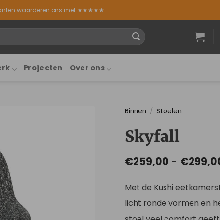
lanten waarderen ons met ★★★★★
erk
Projecten
Over ons
Binnen
/
Stoelen
Skyfall
€
259,00
-
€
299,0
Met de Kushi eetkamerstoe
licht ronde vormen en he
stoel veel comfort geeft