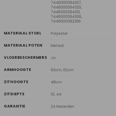
7446000394337,
7446000394320,
7446000394313,
7446000394306,
7446000382396
MATERIAAL STOEL
Polyester
MATERIAAL POTEN
Metaal
VLOERBESCHERMERS
Ja
ARMHOOGTE
63cm, 62cm
ZITHOOGTE
48cm
ZITDIEPTE
51, 44
GARANTIE
24 Maanden