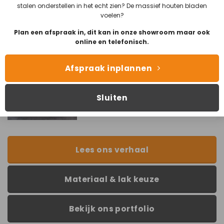
050 211 0385
stalen onderstellen in het echt zien? De massief houten bladen
voelen?
info@tafelsmaak.nl
Plan een afspraak in, dit kan in onze showroom maar ook
online en telefonisch.
Afspraak inplannen
Dit model in het echt bekijken?
Bezoek onze showroom
in
Groningen!
Sluiten
Lees ons verhaal
Materiaal & lak keuze
Bekijk ons portfolio