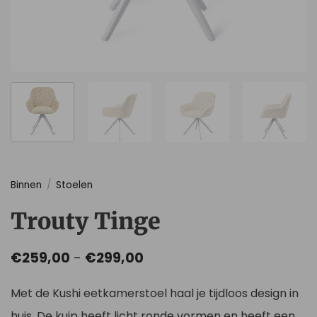
Binnen
/
Stoelen
Trouty Tinge
Prijsklasse:
€
259,00
-
€
299,00
€259,00
tot
Met de Kushi eetkamerstoel haal je tijdloos design in
€299,00
huis. De kuip heeft licht ronde vormen en heeft een