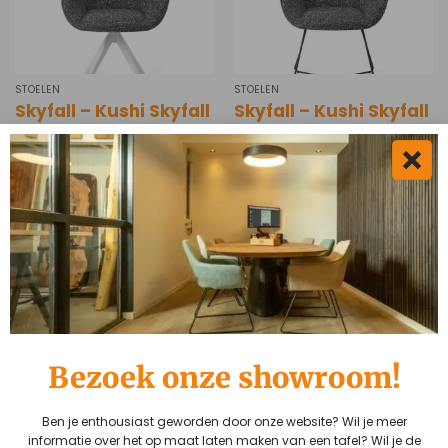
STOELEN
STOELEN
Skyfall – Kushi Skyfall
Skyfall – Kushi Skyfall
– Turn White
– Beehive Black
€
259,00
€
259,00
Vraag Rick!
Bezoek onze showroom!
Vragen over dit product?
Neem contact met ons op!
Ben je enthousiast geworden door onze website? Wil je meer
informatie over het op maat laten maken van een tafel? Wil je de