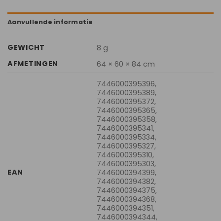
Aanvullende informatie
GEWICHT
8 g
AFMETINGEN
64 × 60 × 84 cm
7446000395396,
7446000395389,
7446000395372,
7446000395365,
7446000395358,
7446000395341,
7446000395334,
7446000395327,
7446000395310,
7446000395303,
EAN
7446000394399,
7446000394382,
7446000394375,
7446000394368,
7446000394351,
7446000394344,