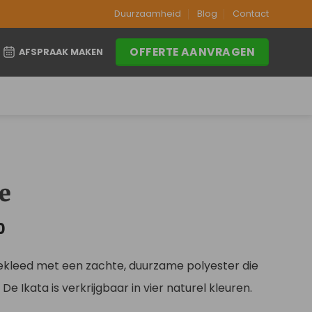
Duurzaamheid
Blog
Contact
OFFERTE AANVRAGEN
AFSPRAAK MAKEN
e
Prijsklasse:
0
€209,00
tot
ekleed met een zachte, duurzame polyester die
€299,00
. De Ikata is verkrijgbaar in vier naturel kleuren.