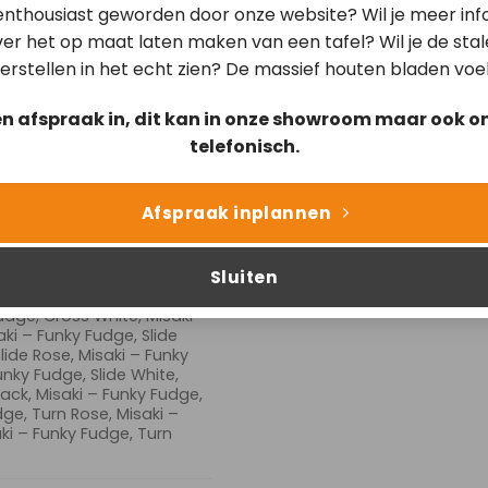
ounter Stool Slide Black,
 enthousiast geworden door onze website? Wil je meer inf
lack, Ikata – Funky Fudge,
er het op maat laten maken van een tafel? Wil je de sta
dge, Cross Rose, Ikata –
ata – Funky Fudge, Cross
erstellen in het echt zien? De massief houten bladen voe
lide Black, Ikata – Funky
nky Fudge, Slide Rose, Ikata
en afspraak in, dit kan in onze showroom maar ook on
kata – Funky Fudge, Slide
urn Black, Ikata – Funky
telefonisch.
nky Fudge, Turn Rose, Ikata
kata – Funky Fudge, Turn
Beehive Black, Misaki –
Afspraak inplannen
isaki – Funky Fudge,
 Fudge, Beehive Steel,
e White, Misaki – Funky
Sluiten
 Funky Fudge, Cross Gold,
Rose, Misaki – Funky Fudge,
Fudge, Cross White, Misaki –
aki – Funky Fudge, Slide
lide Rose, Misaki – Funky
Funky Fudge, Slide White,
lack, Misaki – Funky Fudge,
dge, Turn Rose, Misaki –
aki – Funky Fudge, Turn