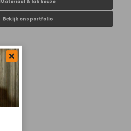
Materiaal & lak keuze
Bekijk ons portfolio