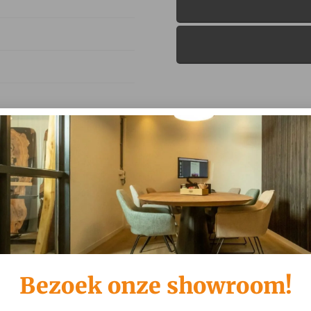
 Slide Black, Ikata – Funky
– Funky Fudge, Beehive
Bezoek onze showroom!
eehive Rose, Ikata – Funky
– Funky Fudge, Beehive