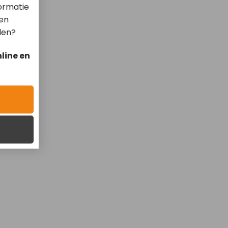
ormatie
len
len?
line en