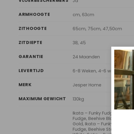
VLOERBESCHERMERS
Ja
ARMHOOGTE
cm, 63cm
ZITHOOGTE
65cm, 75cm, 47,50cm
ZITDIEPTE
38, 45
GARANTIE
24 Maanden
LEVERTIJD
6-8 Weken, 4-6 weken
MERK
Jesper Home
MAXIMUM GEWICHT
130kg
Ikata – Funky Fudge, Barstool
Fudge, Beehive Black, Ikata 
Gold, Ikata – Funky Fudge, B
Fudge, Beehive Steel, Ikata 