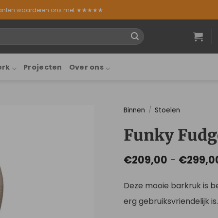
lanten waarderen ons met ★★★★★
erk
Projecten
Over ons
Binnen
/
Stoelen
Funky Fudg
€
209,00
-
€
299,0
Deze mooie barkruk is b
erg gebruiksvriendelijk is