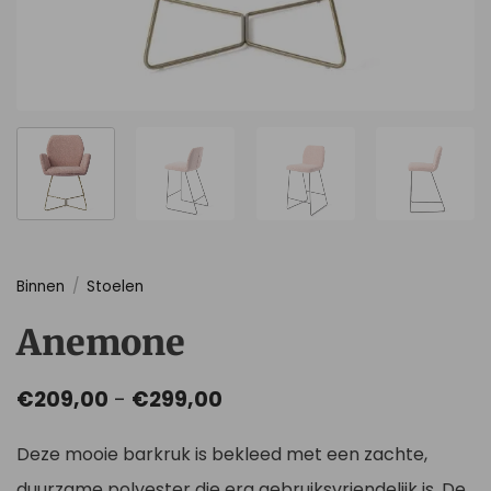
Binnen
/
Stoelen
Anemone
Prijsklasse:
€
209,00
-
€
299,00
€209,00
tot
Deze mooie barkruk is bekleed met een zachte,
€299,00
duurzame polyester die erg gebruiksvriendelijk is. De