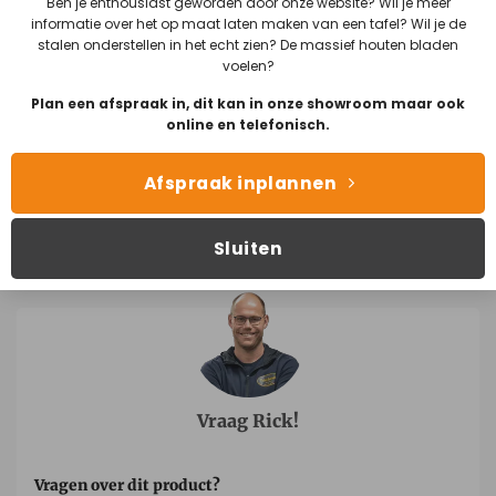
Ben je enthousiast geworden door onze website? Wil je meer
informatie over het op maat laten maken van een tafel? Wil je de
stalen onderstellen in het echt zien? De massief houten bladen
voelen?
Plan een afspraak in, dit kan in onze showroom maar ook
online en telefonisch.
STOELEN
STOELEN
Afspraak inplannen
Skyfall – Kushi Skyfall
Skyfall – Kushi Skyfall
– Slide Steel
– Slide Black
€
279,00
€
259,00
Sluiten
Vraag Rick!
Vragen over dit product?