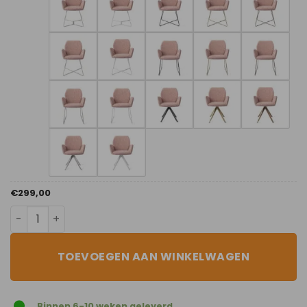
€
299,00
Anemone aantal
TOEVOEGEN AAN WINKELWAGEN
Binnen 6-10 weken geleverd