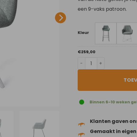
een 9-vaks patroon.
Kleur
€
259,00
Real Teal aantal
TOE
Binnen 6-10 weken ge
Klanten gaven on
Gemaakt in eigen