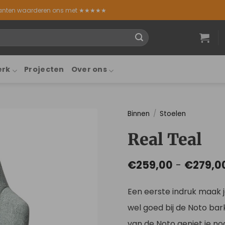
lanten waarderen ons met ★★★★★
erk
Projecten
Over ons
Binnen
/
Stoelen
Real Teal
€
259,00
-
€
279,0
Een eerste indruk maak je
wel goed bij de Noto bar
van de Noto geniet je no