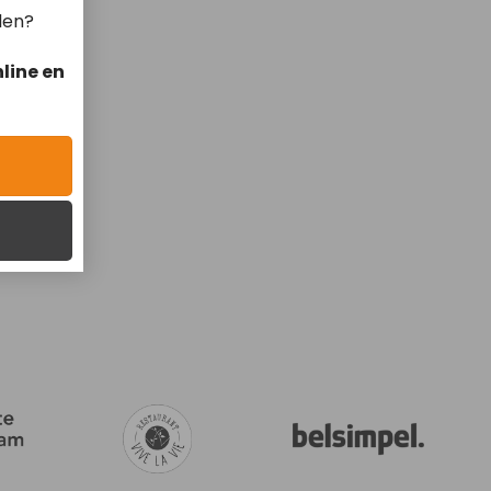
len?
line en