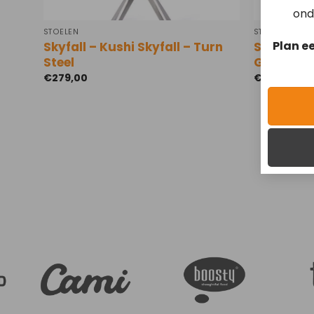
ond
STOELEN
STOELEN
Plan e
Skyfall – Kushi Skyfall – Turn
Skyfall – 
Steel
Gold
€
279,00
€
299,00