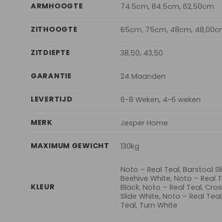
ARMHOOGTE
74.5cm, 84.5cm, 62,50cm
ZITHOOGTE
65cm, 75cm, 48cm, 48,00
ZITDIEPTE
38,50, 43,50
GARANTIE
24 Maanden
LEVERTIJD
6-8 Weken, 4-6 weken
MERK
Jesper Home
MAXIMUM GEWICHT
130kg
Noto – Real Teal, Barstool Sl
Beehive White, Noto – Real T
KLEUR
Black, Noto – Real Teal, Cros
Slide White, Noto – Real Teal
Teal, Turn White