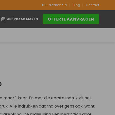
Duurzaamheid
Blog
Contact
OFFERTE AANVRAGEN
AFSPRAAK MAKEN
Prijsklasse:
0
€259,00
tot
 maar 1 keer. En met die eerste indruk zit het
€279,00
kruk. Alle indrukken daarna overigens ook, want
g jarenlang. De rugleuning kenmerkt zich door