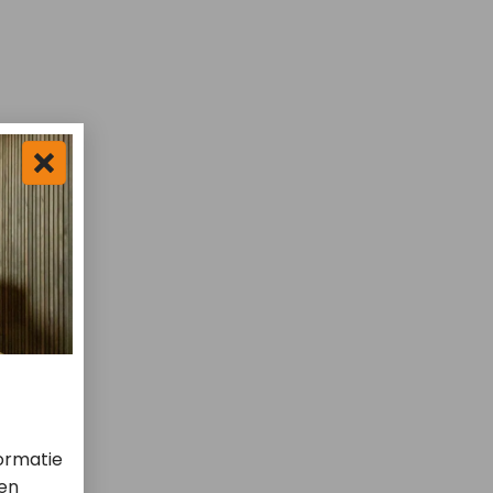
ormatie
len