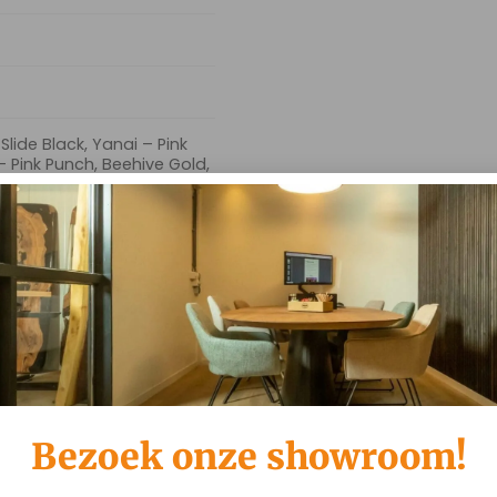
Slide Black, Yanai – Pink
– Pink Punch, Beehive Gold,
Rose, Yanai – Pink Punch,
Punch, Beehive White, Yanai
lide Black, Yanai – Pink
Pink Punch, Cross Gold,
se, Yanai – Pink Punch,
nch, Cross White, Yanai –
 – Pink Punch, Slide Gold,
e, Yanai – Pink Punch, Slide
de White, Yanai – Pink
ink Punch, Turn Gold, Yanai
i – Pink Punch, Turn Steel,
te
Bezoek onze showroom!