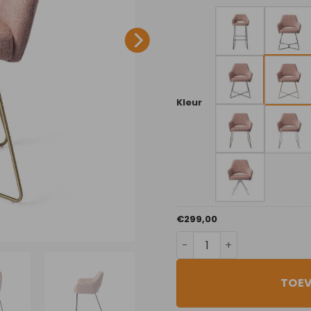
Kleur
€
299,00
Pink Punch aantal
TOE