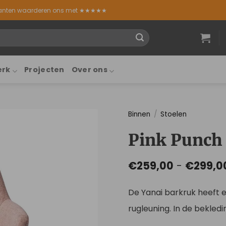
lanten waarderen ons met ★★★★★
erk
Projecten
Over ons
Binnen
/
Stoelen
Pink Punch
€
259,00
-
€
299,0
De Yanai barkruk heeft ee
rugleuning. In de bekledin