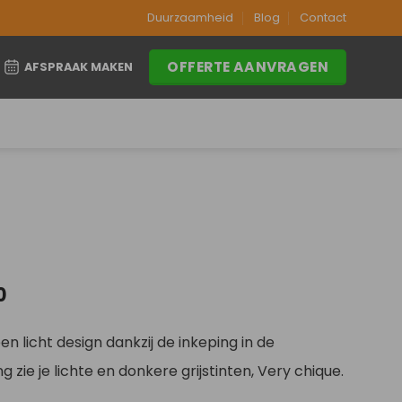
Duurzaamheid
Blog
Contact
OFFERTE AANVRAGEN
AFSPRAAK MAKEN
Prijsklasse:
0
€259,00
tot
n licht design dankzij de inkeping in de
€299,00
g zie je lichte en donkere grijstinten, Very chique.