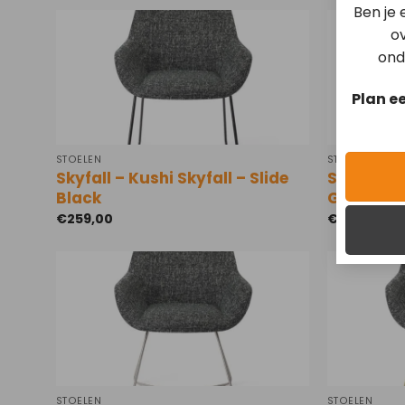
Ben je
ov
ond
Plan e
STOELEN
STOELEN
Skyfall – Kushi Skyfall – Slide
Skyfall – 
Black
Gold
€
259,00
€
299,00
STOELEN
STOELEN