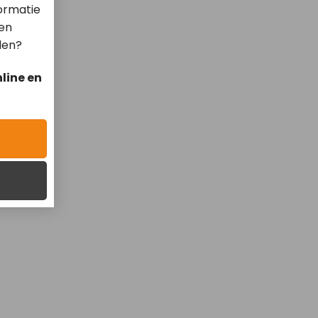
ormatie
len
len?
line en