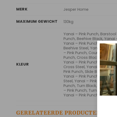
MERK
Jesper Home
MAXIMUM GEWICHT
130kg
Yanai – Pink Punch, Barstool 
Punch, Beehive Black, Yanai 
Yanai – Pink Punch, Beehive 
Beehive Steel, Yanai – Pink 
– Pink Punch, Counter Stool S
Punch, Cross Black, Yanai – 
Yanai – Pink Punch, Cross Ro
KLEUR
Cross Steel, Yanai – Pink Pu
Pink Punch, Slide Black, Yanai
Yanai – Pink Punch, Slide Ros
Steel, Yanai – Pink Punch, Sli
Punch, Turn Black, Yanai – P
– Pink Punch, Turn Rose, Yana
Yanai – Pink Punch, Turn Whi
GERELATEERDE PRODUCTEN