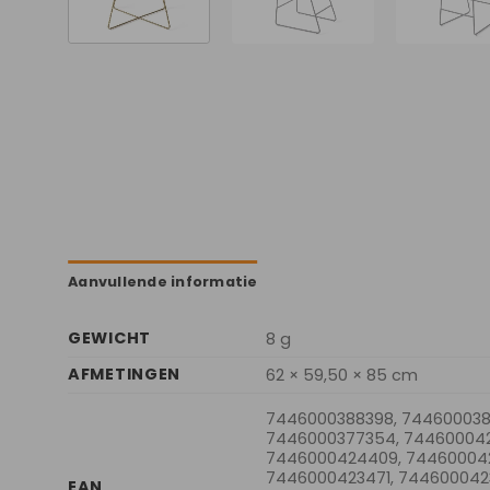
Aanvullende informatie
GEWICHT
8 g
AFMETINGEN
62 × 59,50 × 85 cm
7446000388398, 744600038
7446000377354, 744600042
7446000424409, 74460004
7446000423471, 744600042
EAN