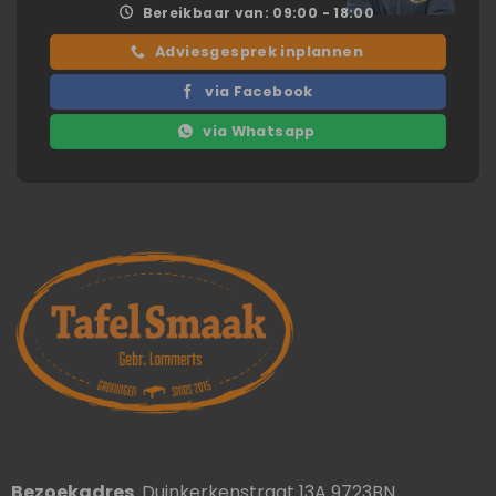
Bereikbaar van: 09:00 - 18:00
Adviesgesprek inplannen
via Facebook
via Whatsapp
Bezoekadres
Duinkerkenstraat 13A 9723BN