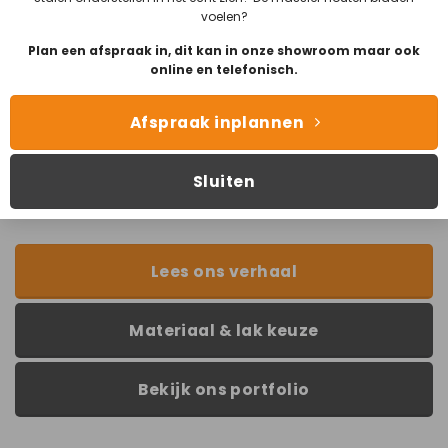
info@tafelsmaak.nl
voelen?
Plan een afspraak in, dit kan in onze showroom maar ook
online en telefonisch.
Dit model in het echt bekijken?
Afspraak inplannen
Bezoek onze showroom
in
Groningen!
Sluiten
Lees ons verhaal
Materiaal & lak keuze
Bekijk ons portfolio