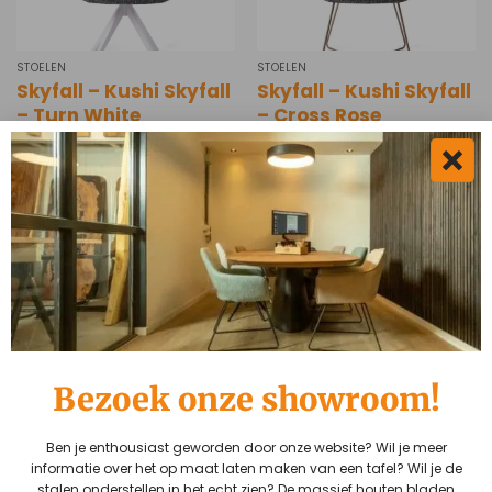
STOELEN
STOELEN
Skyfall – Kushi Skyfall
Skyfall – Kushi Skyfall
– Turn White
– Cross Rose
€
259,00
€
299,00
Vraag Rick!
Vragen over dit product?
Bezoek onze showroom!
Neem contact met ons op!
Ben je enthousiast geworden door onze website? Wil je meer
050 211 0385
informatie over het op maat laten maken van een tafel? Wil je de
stalen onderstellen in het echt zien? De massief houten bladen