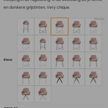
en donkere grijstinten, Very chique.
WISSEN
Kleur