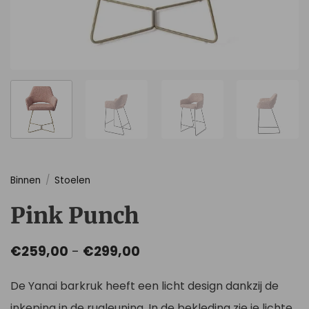
Binnen
/
Stoelen
Pink Punch
Prijsklasse:
€
259,00
-
€
299,00
€259,00
tot
De Yanai barkruk heeft een licht design dankzij de
€299,00
inkeping in de rugleuning. In de bekleding zie je lichte