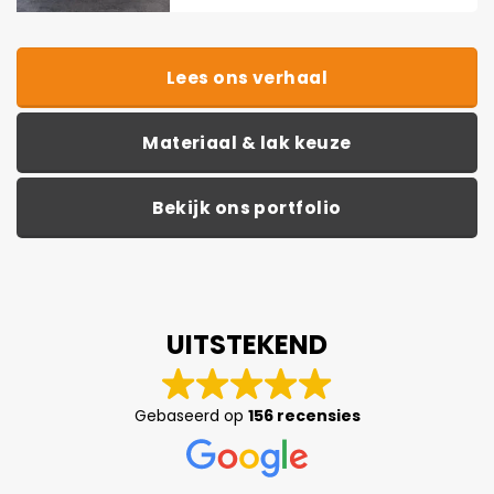
Bezoek onze showroom!
Ben je enthousiast geworden door onze website? Wil je meer
Lees ons verhaal
informatie over het op maat laten maken van een tafel? Wil je de
stalen onderstellen in het echt zien? De massief houten bladen
voelen?
Materiaal & lak keuze
Plan een afspraak in, dit kan in onze showroom maar ook
online en telefonisch.
Bekijk ons portfolio
Afspraak inplannen
Sluiten
UITSTEKEND
Gebaseerd op
156 recensies