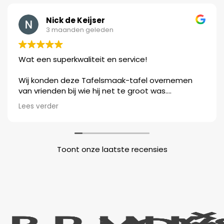
Nick de Keijser
3 maanden geleden
Wat een superkwaliteit en service!
Wij konden deze Tafelsmaak-tafel overnemen
van vrienden bij wie hij net te groot was.
Tafelsmaak heeft de tafel daar opgehaald, hem
Lees verder
zelfs opnieuw geschuurd en gelakt, en vervolgens
thuis bezorgd én gemonteerd. Wij zijn heel blij
met de Deens ovale tafel.
Toont onze laatste recensies
Prachtig familiebedrijf, we zouden het zeker
aanraden!