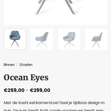
Binnen
/
Stoelen
Ocean Eyes
Prijsklasse:
€
259,00
-
€
299,00
€259,00
tot
Met de Kushi eetkamerstoel haal je tijdloos design in
€299,00
huis. De kuip heeft licht ronde vormen en heeft een