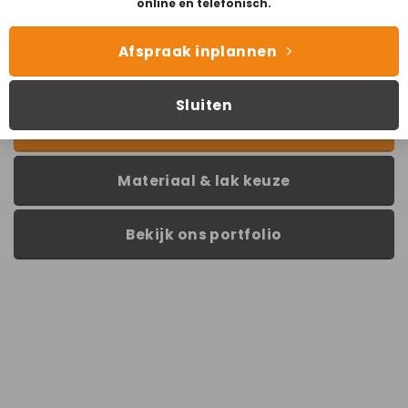
online en telefonisch.
Bezoek onze showroom
in
Groningen!
Afspraak inplannen
Sluiten
Lees ons verhaal
Materiaal & lak keuze
Bekijk ons portfolio