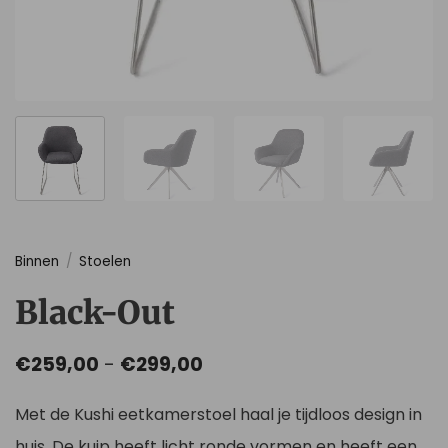
Binnen
/
Stoelen
Black-Out
Prijsklasse:
€
259,00
-
€
299,00
€259,00
tot
Met de Kushi eetkamerstoel haal je tijdloos design in
€299,00
huis. De kuip heeft licht ronde vormen en heeft een