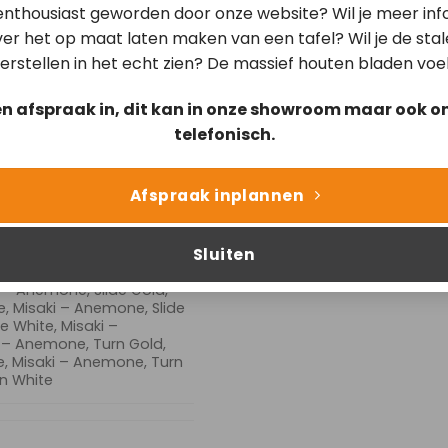
ter stool Slide Black,
 enthousiast geworden door onze website? Wil je meer inf
ck, Ikata – Anemone, Cross
er het op maat laten maken van een tafel? Wil je de sta
ss Rose, Ikata – Anemone,
, Cross White, Ikata –
erstellen in het echt zien? De massief houten bladen voe
 – Anemone, Slide Gold,
, Ikata – Anemone, Slide
en afspraak in, dit kan in onze showroom maar ook on
e White, Ikata – Anemone,
 Turn Gold, Ikata –
telefonisch.
 Anemone, Turn Steel,
e, Misaki – Anemone,
mone, Beehive Gold, Misaki
Afspraak inplannen
isaki – Anemone, Beehive
hive White, Misaki –
ki – Anemone, Cross Gold,
Sluiten
se, Misaki – Anemone,
e, Cross White, Misaki –
 – Anemone, Slide Gold,
e, Misaki – Anemone, Slide
e White, Misaki –
 – Anemone, Turn Gold,
e, Misaki – Anemone, Turn
rn White