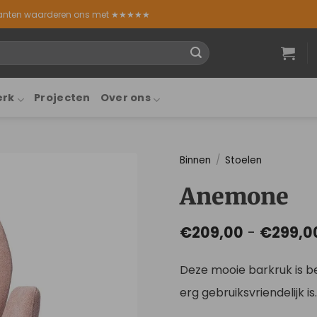
lanten waarderen ons met ★★★★★
erk
Projecten
Over ons
Binnen
/
Stoelen
Anemone
€
209,00
-
€
299,0
Deze mooie barkruk is b
erg gebruiksvriendelijk is