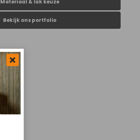
Materiaal & lak keuze
Bekijk ons portfolio