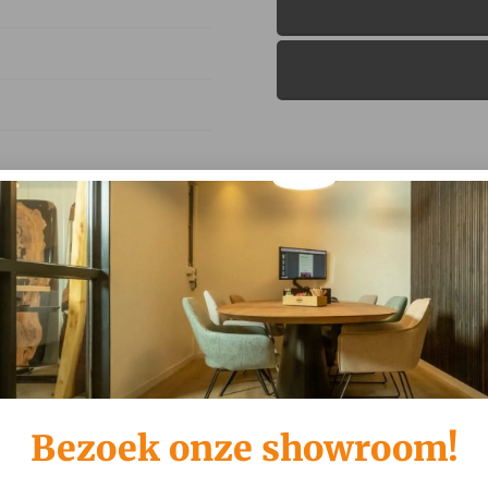
 weken
ide Black, Ikata –
ata – Anemone, Beehive
Bezoek onze showroom!
ive Rose, Ikata –
ata – Anemone, Beehive