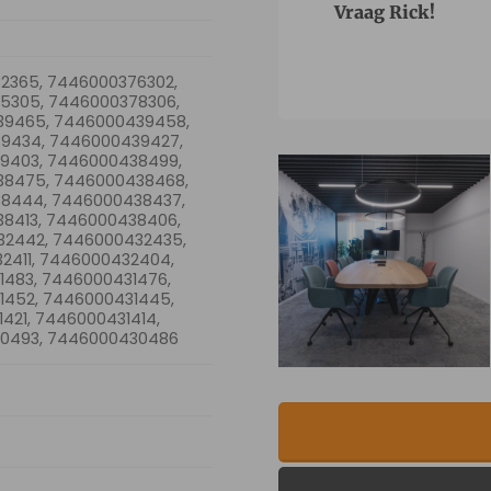
Vraag Rick!
2365, 7446000376302,
5305, 7446000378306,
39465, 7446000439458,
9434, 7446000439427,
9403, 7446000438499,
38475, 7446000438468,
8444, 7446000438437,
8413, 7446000438406,
2442, 7446000432435,
2411, 7446000432404,
1483, 7446000431476,
1452, 7446000431445,
421, 7446000431414,
30493, 7446000430486