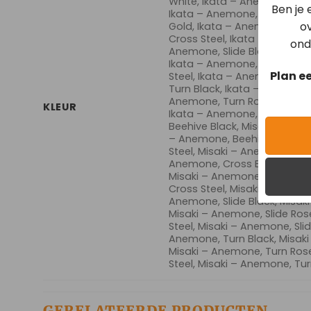
White, Ikata – Anemone, Coun
Ben je
Ikata – Anemone, Cross Bla
ov
Gold, Ikata – Anemone, Cro
Cross Steel, Ikata – Anemone
ond
Anemone, Slide Black, Ikata
Ikata – Anemone, Slide Rose
Plan e
Steel, Ikata – Anemone, Slid
Turn Black, Ikata – Anemone,
Anemone, Turn Rose, Ikata –
KLEUR
Ikata – Anemone, Turn Whit
Beehive Black, Misaki – Ane
– Anemone, Beehive Rose, M
Steel, Misaki – Anemone, Bee
Anemone, Cross Black, Misa
Misaki – Anemone, Cross Ro
Cross Steel, Misaki – Anemon
Anemone, Slide Black, Misaki
Misaki – Anemone, Slide Ros
Steel, Misaki – Anemone, Slid
Anemone, Turn Black, Misaki
Misaki – Anemone, Turn Ros
Steel, Misaki – Anemone, Tu
GERELATEERDE PRODUCTEN