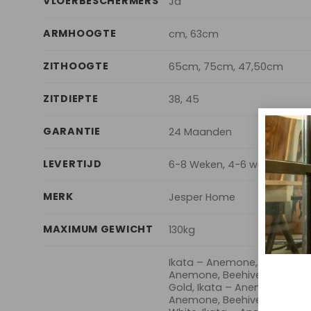
VLOERBESCHERMERS
Ja
ARMHOOGTE
cm, 63cm
ZITHOOGTE
65cm, 75cm, 47,50cm
ZITDIEPTE
38, 45
GARANTIE
24 Maanden
LEVERTIJD
6-8 Weken, 4-6 weken, 2-4
MERK
Jesper Home
MAXIMUM GEWICHT
130kg
Ikata – Anemone, Barstool Sl
Anemone, Beehive Black, Ik
Gold, Ikata – Anemone, Beeh
Anemone, Beehive Steel, Ik