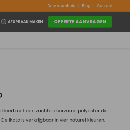
Duurzaamheid
Blog
Contact
OFFERTE AANVRAGEN
AFSPRAAK MAKEN
Prijsklasse:
0
€209,00
tot
ekleed met een zachte, duurzame polyester die
€299,00
. De Ikata is verkrijgbaar in vier naturel kleuren.