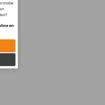
ormatie
len
len?
line en