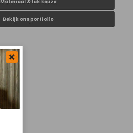
Materiaal & lak keuze
Bekijk ons portfolio