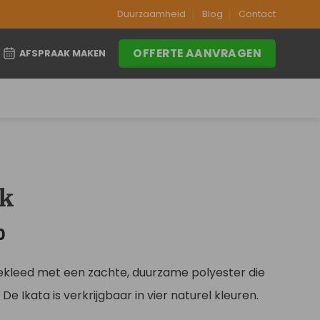
Duurzaamheid
Blog
Contact
OFFERTE AANVRAGEN
AFSPRAAK MAKEN
ck
Prijsklasse:
0
€209,00
tot
ekleed met een zachte, duurzame polyester die
€299,00
. De Ikata is verkrijgbaar in vier naturel kleuren.