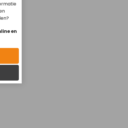
ormatie
len
len?
line en