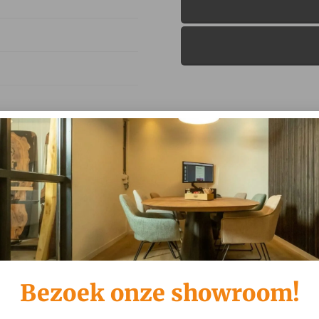
l Slide Black, Ikata –
 Ikata – Almost Black,
Bezoek onze showroom!
 Black, Beehive Rose, Ikata
l, Ikata – Almost Black,