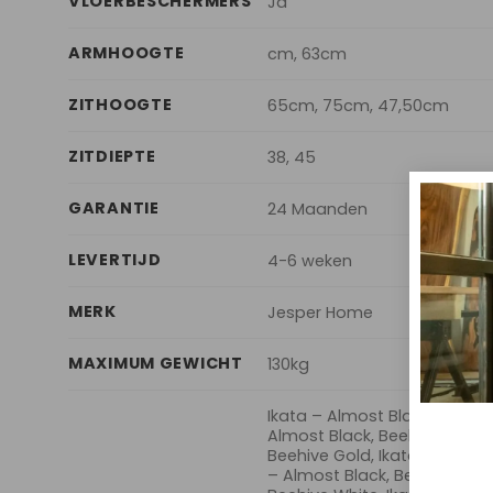
VLOERBESCHERMERS
Ja
ARMHOOGTE
cm, 63cm
ZITHOOGTE
65cm, 75cm, 47,50cm
ZITDIEPTE
38, 45
GARANTIE
24 Maanden
LEVERTIJD
4-6 weken
MERK
Jesper Home
MAXIMUM GEWICHT
130kg
Ikata – Almost Black, Barstoo
Almost Black, Beehive Black,
Beehive Gold, Ikata – Almost
– Almost Black, Beehive Stee