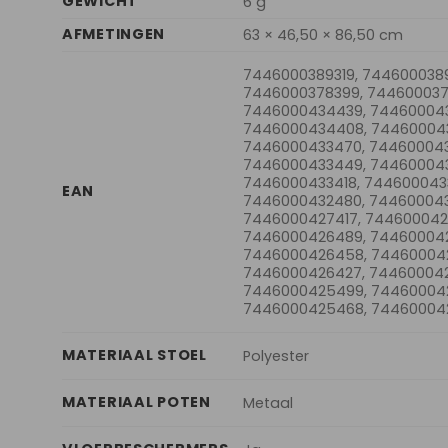
GEWICHT
6 g
AFMETINGEN
63 × 46,50 × 86,50 cm
7446000389319, 744600038
7446000378399, 744600037
7446000434439, 744600043
7446000434408, 74460004
7446000433470, 744600043
7446000433449, 744600043
7446000433418, 744600043
EAN
7446000432480, 744600043
7446000427417, 744600042
7446000426489, 74460004
7446000426458, 744600042
7446000426427, 744600042
7446000425499, 74460004
7446000425468, 74460004
MATERIAAL STOEL
Polyester
MATERIAAL POTEN
Metaal