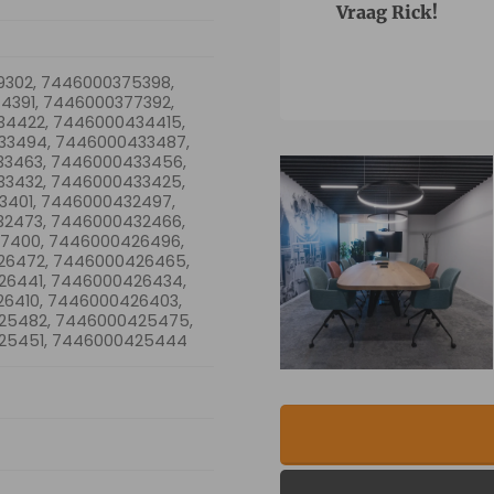
Vraag Rick!
9302, 7446000375398,
4391, 7446000377392,
4422, 7446000434415,
33494, 7446000433487,
3463, 7446000433456,
3432, 7446000433425,
3401, 7446000432497,
2473, 7446000432466,
7400, 7446000426496,
26472, 7446000426465,
6441, 7446000426434,
6410, 7446000426403,
25482, 7446000425475,
25451, 7446000425444