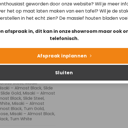
t Black, Counter Stool
 enthousiast geworden door onze website? Wil je meer inf
lack, Cross Black, Ikata –
er het op maat laten maken van een tafel? Wil je de sta
ata – Almost Black, Cross
Cross Steel, Ikata – Almost
erstellen in het echt zien? De massief houten bladen voe
lmost Black, Slide Black,
old, Ikata – Almost Black,
en afspraak in, dit kan in onze showroom maar ook on
ck, Slide Steel, Ikata –
ata – Almost Black, Turn
telefonisch.
 Turn Gold, Ikata – Almost
ost Black, Turn Steel, Ikata
Misaki – Almost Black,
Afspraak inplannen
st Black, Beehive Gold,
ve Rose, Misaki – Almost
– Almost Black, Beehive
Sluiten
 Cross Black, Misaki –
saki – Almost Black, Cross
Cross Steel, Misaki –
isaki – Almost Black, Slide
 Slide Gold, Misaki – Almost
most Black, Slide Steel,
White, Misaki – Almost
lmost Black, Turn Gold,
Rose, Misaki – Almost Black,
lack, Turn White