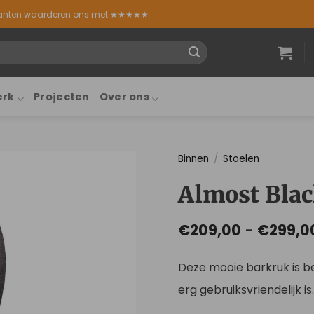
lanten waarderen ons met ★★★★★
erk
Projecten
Over ons
Binnen
/
Stoelen
Almost Bla
€
209,00
-
€
299,0
Deze mooie barkruk is b
erg gebruiksvriendelijk is