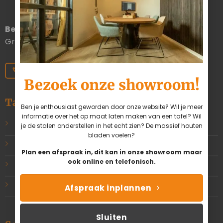
Bezoekadres
Duinkerkenstraat 13A 9723BN
Groningen Nederland
050 211 0385
info@tafelsmaak.nl
Bezoek onze showroom!
Tafelsmaak
Ben je enthousiast geworden door onze website? Wil je meer
informatie over het op maat laten maken van een tafel? Wil
Ons verhaal
je de stalen onderstellen in het echt zien? De massief houten
bladen voelen?
Ons team
Plan een afspraak in, dit kan in onze showroom maar
ook online en telefonisch.
Zakelijk
Werkwijze
Afspraak inplannen
Sluiten