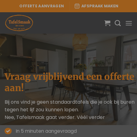
Ga
OFFERTE AANVRAGEN
AFSPRAAK MAKEN
naar
inhoud
Vraag vrijblijvend een offerte
aan!
Bij ons vind je geen standaardtafels die je ook bij buren
tegen het lijf zou kunnen lopen.
Nee, Tafelsmaak gaat verder. Véél verder
In 5 minuten aangevraagd