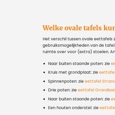
Welke ovale tafels k
Het verschil tussen ovale eettafels 
gebruiksmogelijkheden van de tafel. B
ruimte over voor (extra) stoelen. An
Naar buiten staande poten: zie
e
Kruis met grondplaat: zie
eettafe
Spinnenpoten: zie
eettafel Stran
Drie poten: zie
eettafel Grandiss
Naar buiten staande poten: zie
e
Een houten onderstel: zie
eettafe