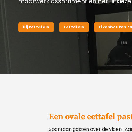
maatwerk assortiment en het uitkiezen
Bijzettafels
Eettafels
Eikenhouten ta
Een ovale eettafel pas
Spontaan gasten over de vloer? Aan e