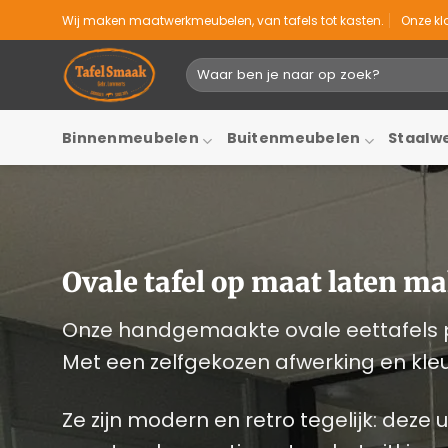
Ga
Wij maken maatwerkmeubelen, van tafels tot kasten.
Onze k
naar
inhoud
Zoeken
naar:
Binnenmeubelen
Buitenmeubelen
Staalw
Ovale tafel op maat laten m
Onze handgemaakte ovale eettafels pas
Met een zelfgekozen afwerking en kleu
Ze zijn modern en retro tegelijk: deze 