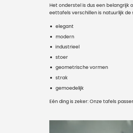
Ben je
Het onderstel is dus een belangrijk
ov
eettafels verschillen is natuurlijk de 
ond
elegant
Plan e
modern
industrieel
stoer
geometrische vormen
strak
gemoedelijk
Eén ding is zeker: Onze tafels passen