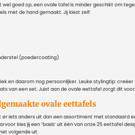
t wel goed op, een ovale tafel is minder geschikt om tege
s met de hand gemaakt. Jij kiest zelf:
nderstel (poedercoating)
niek en daarom nog persoonlijker. Leuke stylingtip: creëe
aats van een set. Juist aan de ovale eettafel zorgt dit vo
gemaakte ovale eettafels
t er iets anders uit dan een assortiment met standaard e
voor kies jij een ‘basis’ uit één van onze 25 eettafel desi
het volgende uit: