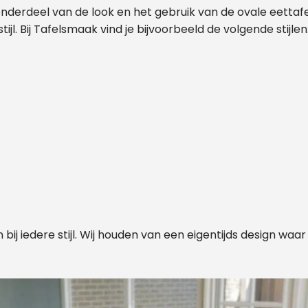
 enthousiast geworden door onze website? Wil je meer inf
 onderdeel van de look en het gebruik van de ovale eetta
er het op maat laten maken van een tafel? Wil je de sta
stijl. Bij Tafelsmaak vind je bijvoorbeeld de volgende stijlen
erstellen in het echt zien? De massief houten bladen voe
en afspraak in, dit kan in onze showroom maar ook on
telefonisch.
Afspraak inplannen
Sluiten
 bij iedere stijl. Wij houden van een eigentijds design waa