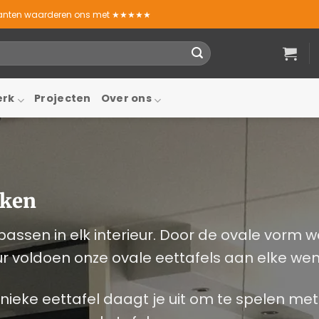
lanten waarderen ons met ★★★★★
erk
Projecten
Over ons
aken
sen in elk interieur. Door de ovale vorm wo
r voldoen onze ovale eettafels aan elke wen
unieke eettafel daagt je uit om te spelen met 