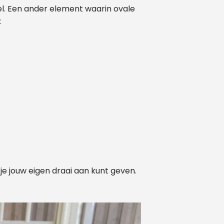
ormatie
fel. Een ander element waarin ovale
len
:
len?
line en
r je jouw eigen draai aan kunt geven.