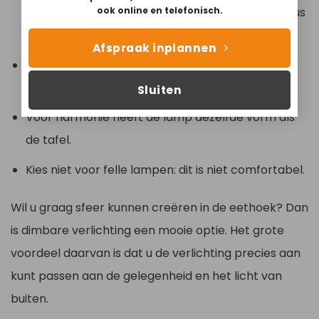
het tafelblad en de onderkant van de lamp zit dus
ook online en telefonisch.
minimaal 60-70 cm.
Afspraak inplannen
Kies in een minder grote ruimte voor
lichtgekleurde of glazen lampen.
Sluiten
Voor harmonie heeft de lamp dezelfde vorm als
de tafel.
Kies niet voor felle lampen: dit is niet comfortabel.
Wil u graag sfeer kunnen creëren in de eethoek? Dan
is dimbare verlichting een mooie optie. Het grote
voordeel daarvan is dat u de verlichting precies aan
kunt passen aan de gelegenheid en het licht van
buiten.