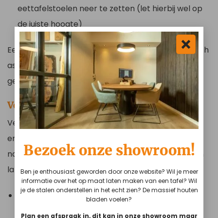
eettafelstoelen neer te zetten (let hierbij wel op
de juiste hoogte)
Een kleed onder uw eettafel heeft ook een praktisch
aspect: het schuiven van de stoelen maakt geen
geluid meer.
Verlichting boven uw eettafel
Verlichting boven de eettafel zet het eten letterlijk
en figuurlijk in de spotlights. Daarnaast is het
Bezoek onze showroom!
natuurlijk een oplossing voor donkere dagen. Bij een
lamp boven uw eettafel is het volgende belangrijk:
Ben je enthousiast geworden door onze website? Wil je meer
informatie over het op maat laten maken van een tafel? Wil
je de stalen onderstellen in het echt zien? De massief houten
De ideale hoogte voor een lamp boven uw
bladen voelen?
eettafel is 60 tot 70 boven het tafelblad. Tussen
Plan een afspraak in, dit kan in onze showroom maar