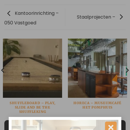
Kantoorinrichting –
Staalprojecten –
050 Vastgoed
SHUFFLEBOARD – PLAY,
HORECA – MUSEUMCAFÉ
SLIDE AND BE THE
HET POMPHUIS
SHUFFLEKING