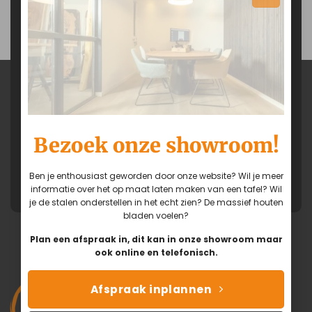
Stel je vraag...
Ben je door onze website enthousiast
geworden? Wil je meer informatie over het
op maat laten maken van een tafel? Of wil
je de stalen onderstellen in het echt zien?
De massief houten bladen voelen?
Neem contact op met ons!
Bereikbaar van: 09:00 - 18:00
Adviesgesprek inplannen
Bezoek onze showroom!
via Facebook
Ben je enthousiast geworden door onze website? Wil je meer
via Whatsapp
informatie over het op maat laten maken van een tafel? Wil
je de stalen onderstellen in het echt zien? De massief houten
bladen voelen?
Plan een afspraak in, dit kan in onze showroom maar
ook online en telefonisch.
Afspraak inplannen