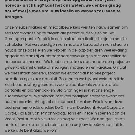
horeca-inrichting? Laat het ons weten, we denken graag
actief met je mee om jouw ideeën en wensen tot leven te
brengen.
Onze meubelmakers en metaalbewerkers werkten nauw samen om
een totaaloplossing te bieden die perfect bij de visie van Sla
Groningen paste. Dit stelde ons in staat om flexibel te zijn en snel te
schakelen. Het vervaardigen van maatwerkproducten van staal en
hout is onze passie, en we hebben in de loop der jaren veel ervaring
opgedaan dankzij vruchtbare samenwerkingen met verschillende
horecaondernemers. We hebben met trots aan honderden projecten
gewerkt, elk met unieke afmetingen, materialen en karakter. Omdat
we alles intern beheren, zorgen we ervoor dat het hele project
naadloos op elkaar aansluit. Zo kunnen we bijvoorbeeld dezelfde
kleurbehandeling gebruiken voor de banken als voor de tafels,
bartafels en plantenbakken. Sla Groningen is niet ons enige
succesverhaal. We hebben met veel bedrijven samengewerkt om
hun horeca-inrichting tot een succes te maken. Enkele van deze
bedrijven zijn onder andere De Crimp in Dordrecht, Hotel Corps de
Garde, Tox Bar Schiermonnikoog, Hans en Frietje in Loenen aan de
Vecht, Restaurant Vive la Vie en nog veel meer! We nodigen je van
harte uit om met ons te brainstormen en jouw ideeën verder uit te
werken. Je bent altijd welkom!