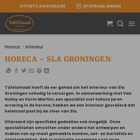
Ga
OFFERTE AANVRAGEN
AFSPRAAK MAKEN
naar
inhoud
Horeca
|
Interieur
HORECA – SLA GRONINGEN
Tafelsmaak heeft de eer gehad om het interieur van Sla
Groningen volledig te verzorgen. In samenwerking met Van
Hulley en Vorm Martini, een specialist met talloze jaren
ervaring in de horeca, hebben we een interieur gecreëerd dat
helemaal past bij de sfeer van Sla.
Uiteraard zijn specifieke gedeeltes ook mogelijk. Onze
specialiteiten omvatten onder andere het ontwerpen en
maken van op maat gemaakte banken, eet- en bartafels en
plantenbakken. Heb je inspiratie opgedaan voor jouw