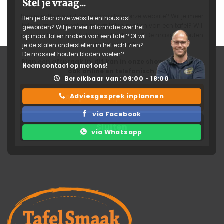
Stel je vraag...
Ben je enthousiast geworden door onze website? Wil je meer
Ben je door onze website enthousiast
informatie over het op maat laten maken van een tafel? Wil
geworden? Wil je meer informatie over het
je de stalen onderstellen in het echt zien? De massief houten
op maat laten maken van een tafel? Of wil
bladen voelen?
je de stalen onderstellen in het echt zien?
De massief houten bladen voelen?
Plan een afspraak in, dit kan in onze showroom maar
Neem contact op met ons!
ook online en telefonisch.
Bereikbaar van: 09:00 - 18:00
Adviesgesprek inplannen
Afspraak inplannen
via Facebook
Sluiten
via Whatsapp