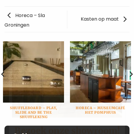
Horeca – Sla
Kasten op maat
Groningen
SHUFFLEBOARD – PLAY,
HORECA – MUSEUMCAFÉ
SLIDE AND BE THE
HET POMPHUIS
SHUFFLEKING
Bezoek onze showroom!