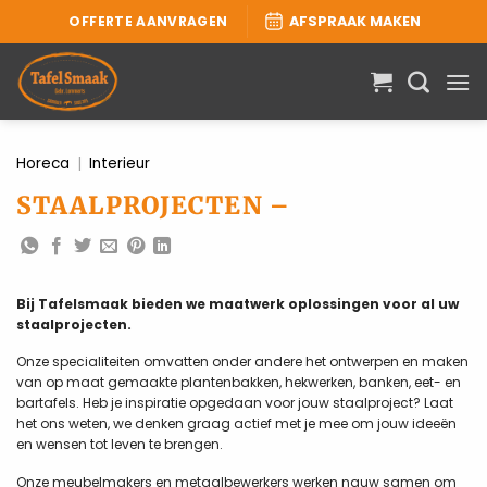
Ga
OFFERTE AANVRAGEN
AFSPRAAK MAKEN
naar
inhoud
Horeca
|
Interieur
STAALPROJECTEN –
Bij Tafelsmaak bieden we maatwerk oplossingen voor al uw
staalprojecten.
Onze specialiteiten omvatten onder andere het ontwerpen en maken
van op maat gemaakte plantenbakken, hekwerken, banken, eet- en
bartafels. Heb je inspiratie opgedaan voor jouw staalproject? Laat
het ons weten, we denken graag actief met je mee om jouw ideeën
en wensen tot leven te brengen.
Onze meubelmakers en metaalbewerkers werken nauw samen om