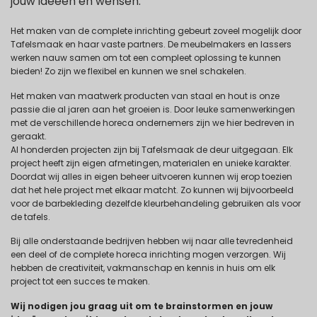
jouw ideeën en wensen.
Het maken van de complete inrichting gebeurt zoveel mogelijk door
Tafelsmaak en haar vaste partners. De meubelmakers en lassers
werken nauw samen om tot een compleet oplossing te kunnen
bieden! Zo zijn we flexibel en kunnen we snel schakelen.
Het maken van maatwerk producten van staal en hout is onze
passie die al jaren aan het groeien is. Door leuke samenwerkingen
met de verschillende horeca ondernemers zijn we hier bedreven in
geraakt.
Al honderden projecten zijn bij Tafelsmaak de deur uitgegaan. Elk
project heeft zijn eigen afmetingen, materialen en unieke karakter.
Doordat wij alles in eigen beheer uitvoeren kunnen wij erop toezien
dat het hele project met elkaar matcht. Zo kunnen wij bijvoorbeeld
voor de barbekleding dezelfde kleurbehandeling gebruiken als voor
de tafels.
Bij alle onderstaande bedrijven hebben wij naar alle tevredenheid
een deel of de complete horeca inrichting mogen verzorgen. Wij
hebben de creativiteit, vakmanschap en kennis in huis om elk
project tot een succes te maken.
Wij nodigen jou graag uit om te brainstormen en jouw