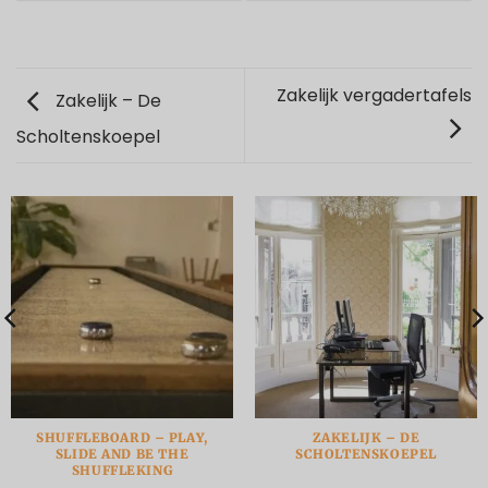
Zakelijk vergadertafels
Zakelijk – De
Scholtenskoepel
SHUFFLEBOARD – PLAY,
ZAKELIJK – DE
SLIDE AND BE THE
SCHOLTENSKOEPEL
SHUFFLEKING