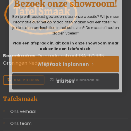
Bezoek onze showroom!
Ben je enthousiast geworden door onze website? Wil je meer
informatie over het op maat laten maken van een tafel? Wil
je de stalen onderstellen in het echt zien? De massief houten
bladen voelen?
Plan een afspraak in, dit kan in onze showroom maar
ook online en telefonisch.
Bezoekadres
Duinkerkenstraat 13A 9723BN
Groningen Nederland
Afspraak inplannen
050 211 0385
info@tafelsmaak.nl
Sluiten
Tafelsmaak
Ons verhaal
Ons team