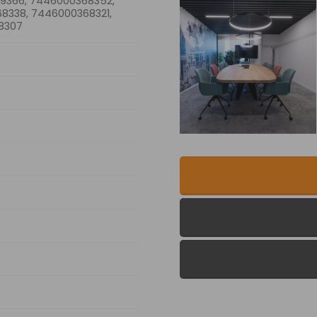
9366, 7446000368352,
8338, 7446000368321,
8307