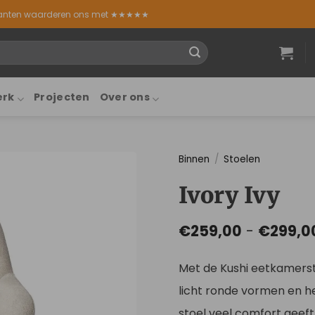
lanten waarderen ons met ★★★★★
erk
Projecten
Over ons
Binnen
/
Stoelen
Ivory Ivy
€
259,00
-
€
299,0
Met de Kushi eetkamerstoe
licht ronde vormen en he
stoel veel comfort geeft.