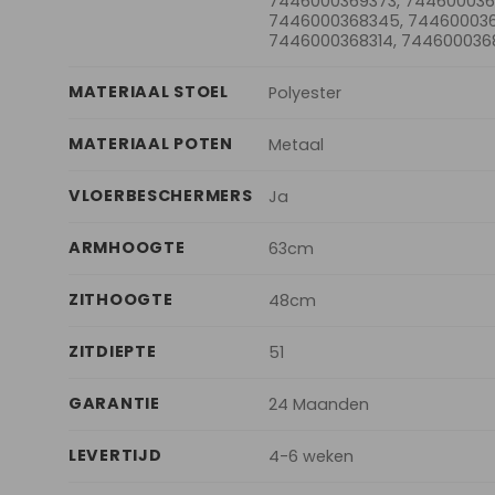
7446000369373, 744600036
7446000368345, 744600036
7446000368314, 744600036
MATERIAAL STOEL
Polyester
MATERIAAL POTEN
Metaal
VLOERBESCHERMERS
Ja
ARMHOOGTE
63cm
ZITHOOGTE
48cm
ZITDIEPTE
51
GARANTIE
24 Maanden
LEVERTIJD
4-6 weken