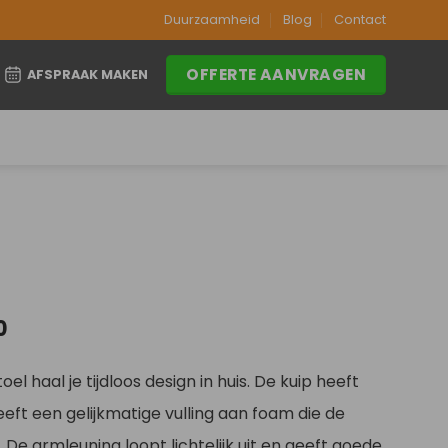
Duurzaamheid
Blog
Contact
OFFERTE AANVRAGEN
AFSPRAAK MAKEN
Prijsklasse:
0
€259,00
tot
l haal je tijdloos design in huis. De kuip heeft
€299,00
eft een gelijkmatige vulling aan foam die de
 De armleuning loopt lichtelijk uit en geeft goede