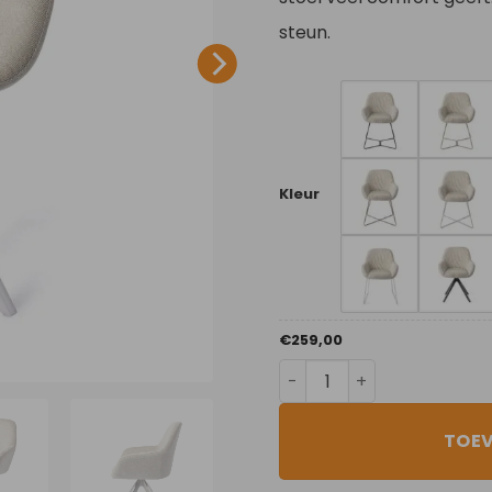
steun.
Kleur
€
259,00
Ivory Ivy aantal
TOE