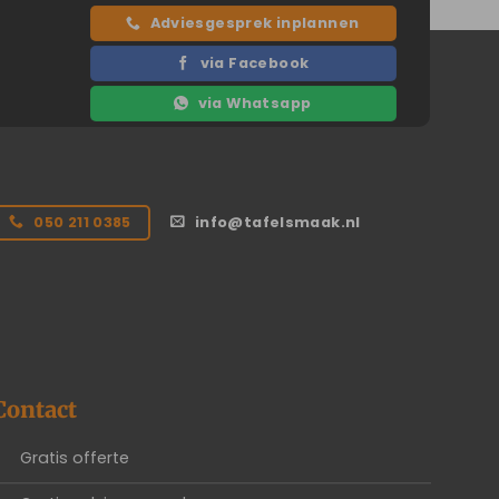
Adviesgesprek inplannen
via Facebook
via Whatsapp
050 211 0385
info@tafelsmaak.nl
Contact
Gratis offerte