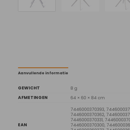
Aanvullende informatie
GEWICHT
8 g
AFMETINGEN
64 × 60 × 84 cm
7446000370393, 744600037
7446000370362, 744600037
7446000370331, 7446000370
EAN
7446000370300, 744600036