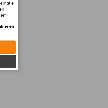
ormatie
len
len?
line en