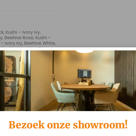
k, Kushi – Ivory Ivy,
vy, Beehive Rose, Kushi –
 – Ivory Ivy, Beehive White,
, Kushi – Ivory Ivy, Cross
Rose, Kushi – Ivory Ivy,
, Cross White, Kushi – Ivory
Ivy, Slide Gold, Kushi – Ivory
vy, Slide Steel, Kushi – Ivory
 Ivy, Turn Black, Kushi –
vory Ivy, Turn Rose, Kushi –
Ivory Ivy, Turn White
Bezoek onze showroom!