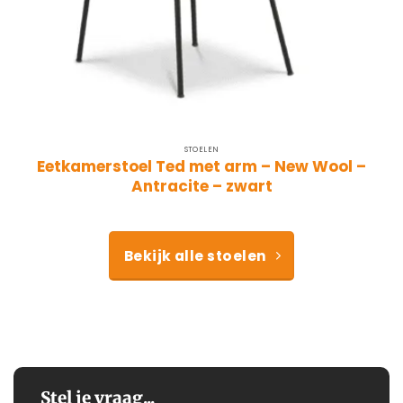
STOELEN
Eetkamerstoel Ted met arm – New Wool –
Antracite – zwart
Bekijk alle stoelen
Stel je vraag...