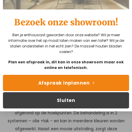
blad van de eettafel?
Waar is een eettafel van gemaakt?
Bezoek onze showroom!
Ben je enthousiast geworden door onze website? Wil je meer
informatie over het op maat laten maken van een tafel? Wil je de
stalen onderstellen in het echt zien? De massief houten bladen
voelen?
Plan een afspraak in, dit kan in onze showroom maar ook
Waar is deze eettafel van
online en telefonisch.
gemaakt?
Afspraak inplannen
Europees hout van de beste kwaliteit
Het blad is gemaakt
uit rustiek eiken, dus met meer noesten, van 4 cm dik
Sluiten
massief Europees eiken. De rand is zwart gemaakt en ook
afgerond op de hoekpunten. De behandeling is in 2
systemen – olie +lak – en kan in meerdere kleuren worden
afgewerkt. Naast een mooie uitstraling, zorgt deze