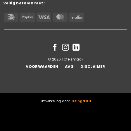
Veilig betalen met:
IDeal
PayPal
Visa
MasterCard
Mollie
© 2026 Tafelsmaak
VOORWAARDEN
AVG
DISCLAIMER
Ontwikkeling door:
Osinga ICT