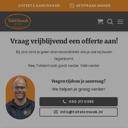
Ga
OFFERTE AANVRAGEN
AFSPRAAK MAKEN
naar
inhoud
Vraag vrijblijvend een offerte aan!
Bij ons vind je geen standaardtafels die je ook bij buren
tegenkomt.
Nee, Tafelsmaak gaat verder. Véél verder.
Vragen tijdens je aanvraag?
We helpen je graag verder!
050 211 0385
info@tafelsmaak.nl