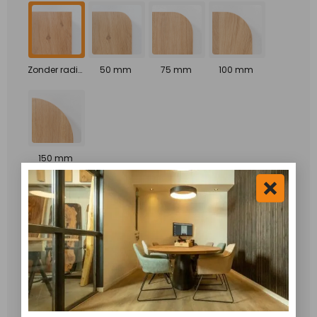
Zonder radius
50 mm
75 mm
100 mm
150 mm
Onze randafwerkingen maken jouw tafel extra
speciaal. Naast een standaard rechte rand kun je
ervoor kiezen om de rand onder een hoek weg te
laten frezen. Dit geeft de tafel een moderne, slanke
uitstraling.
Poedercoating
*