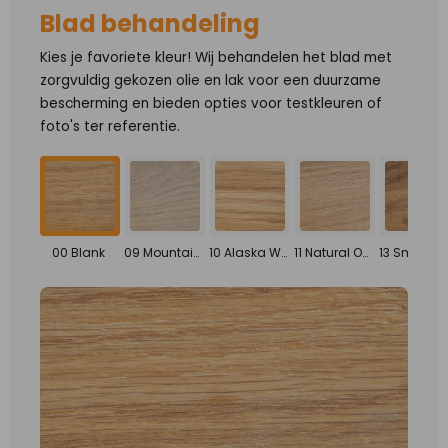
Blad behandeling
Kies je favoriete kleur! Wij behandelen het blad met
zorgvuldig gekozen olie en lak voor een duurzame
bescherming en bieden opties voor testkleuren of
foto's ter referentie.
00 Blank
09 Mountain grey
10 Alaska White
11 Natural Oak
13