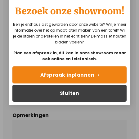
Bezoek onze showroom!
Staal-look
Zwart & mat gepoedercoat
Wit & mat gepoedercoat
Andere RAL-kleur
Ben je enthousiast geworden door onze website? Wil je meer
informatie over het op maat laten maken van een tafel? Wil
je de stalen onderstellen in het echt zien? De massief houten
bladen voelen?
Plan een afspraak in, dit kan in onze showroom maar
ook online en telefonisch.
Houten onderstel
Afspraak inplannen
Opmerkingen
Sluiten
Zijn er nog dingen waar wij rekening mee moeten
houden?
Opmerkingen