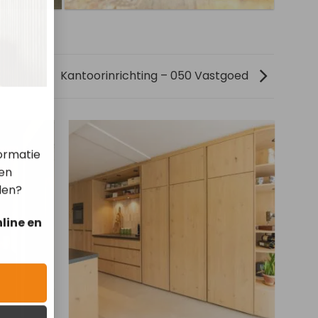
Kantoorinrichting – 050 Vastgoed
ormatie
len
len?
line en