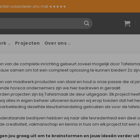
lanten waarderen ons met ★★★★★
erk
Projecten
Over ons
n van de complete inrichting gebeurt zoveel mogelijk door Tafelsm
auw samen om tot een compleet oplossing te kunnen bieden! Zo zijn 
n van maatwerk producten van staal en hout is onze passie die al j
lende horeca ondernemers zijn we hier bedreven in geraakt.
den projecten zijn bij Tafelsmaak de deur uitgegaan. Elk project heef
ij alles in eigen beheer uitvoeren kunnen wij erop toezien dat het he
barbekleding dezelfde kleurbehandeling gebruiken als voor de tafels
 onderstaande bedrijven hebben wij naar alle tevredenheid een deel 
e creativiteit, vakmanschap en kennis in huis om elk project tot een
gen jou graag uit om te brainstormen en jouw ideeën verder uit