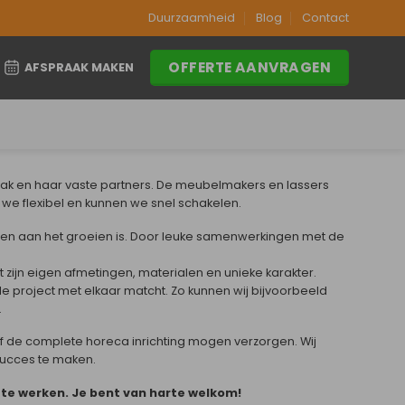
Duurzaamheid
Blog
Contact
OFFERTE AANVRAGEN
AFSPRAAK MAKEN
aak en haar vaste partners. De meubelmakers en lassers
we flexibel en kunnen we snel schakelen.
aren aan het groeien is. Door leuke samenwerkingen met de
t zijn eigen afmetingen, materialen en unieke karakter.
le project met elkaar matcht. Zo kunnen wij bijvoorbeeld
.
of de complete horeca inrichting mogen verzorgen. Wij
 succes te maken.
 te werken. Je bent van harte welkom!