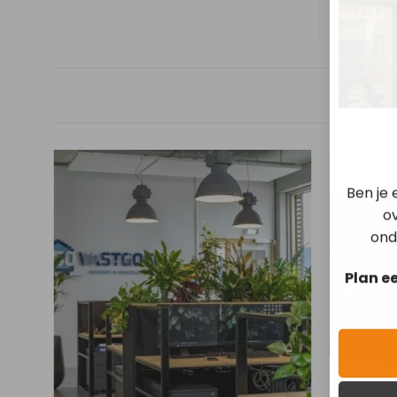
Ben je
ov
ond
Plan e