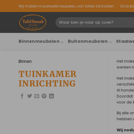
Ga
Wij maken maatwerkmeubelen, van tafels tot kasten.
Onze k
naar
inhoud
Zoeken
naar:
Binnenmeubelen
Buitenmeubelen
Staalw
Binnen
Het make
werken n
TUINKAMER
Het make
INRICHTING
verschil
Al honder
Doordat w
voor de 
Bij alle
hebben d
Wij nodi