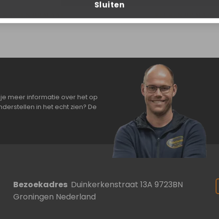
Sluiten
KASTEN OP MAAT
KEUKEN OP MAAT
je meer informatie over het op
derstellen in het echt zien? De
Bezoekadres
Duinkerkenstraat 13A 9723BN
Groningen Nederland