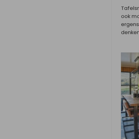
Tafels
ook mo
ergens
denken