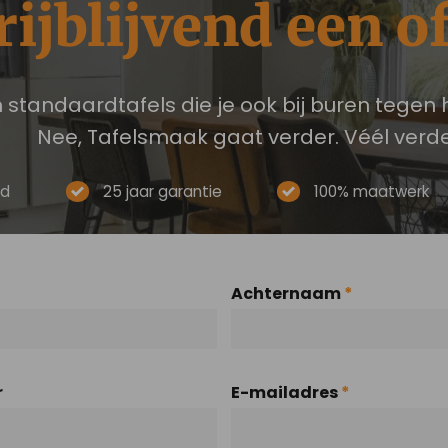
ijblijvend een of
n standaardtafels die je ook bij buren tegen h
Nee, Tafelsmaak gaat verder. Véél verd
gd
25 jaar garantie
100% maatwerk
Achternaam
*
r
E-mailadres
*