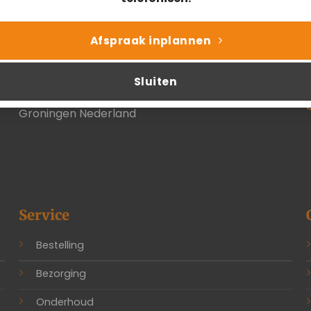
Afspraak inplannen
Sluiten
Bezoekadres
Duinkerkenstraat 13A 9723BN
Groningen Nederland
Service
Bestelling
Bezorging
Onderhoud