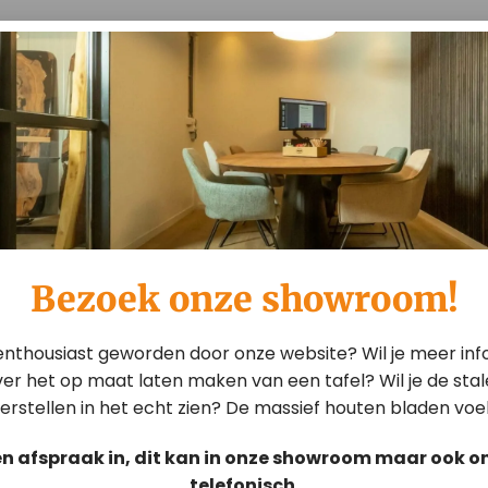
EN
Bezoek onze showroom!
 enthousiast geworden door onze website? Wil je meer inf
er het op maat laten maken van een tafel? Wil je de sta
erstellen in het echt zien? De massief houten bladen voe
je meer informatie over het op
en afspraak in, dit kan in onze showroom maar ook on
derstellen in het echt zien? De
telefonisch.