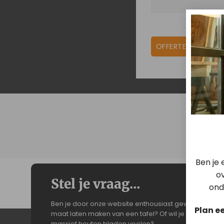
OFFERTE AANVRAG
Ben je
ov
Stel je vraag...
ond
Ben je door onze website enthousiast geworden? Wil 
Plan e
maat laten maken van een tafel? Of wil je de stalen on
massief houten bladen voelen?