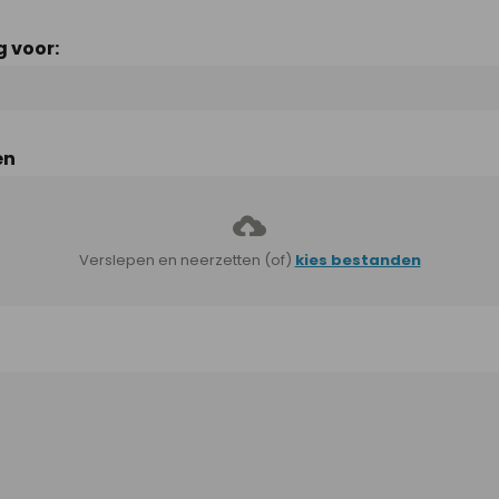
 voor:
en
Verslepen en neerzetten (of)
kies bestanden