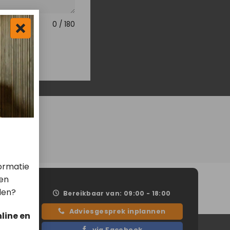
0 / 180
ormatie
len
len?
Bereikbaar van: 09:00 - 18:00
Adviesgesprek inplannen
line en
via Facebook