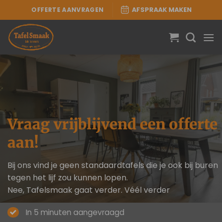
Ga
OFFERTE AANVRAGEN
AFSPRAAK MAKEN
naar
inhoud
Vraag vrijblijvend een offerte
aan!
Bij ons vind je geen standaardtafels die je ook bij buren
tegen het lijf zou kunnen lopen.
Nee, Tafelsmaak gaat verder. Véél verder
In 5 minuten aangevraagd