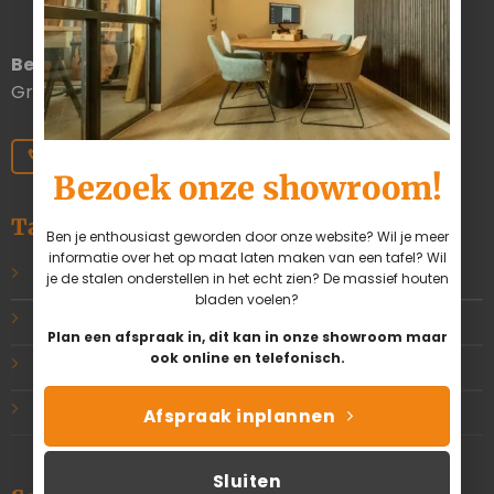
Bezoekadres
Duinkerkenstraat 13A 9723BN
Groningen Nederland
050 211 0385
info@tafelsmaak.nl
Bezoek onze showroom!
Tafelsmaak
Ben je enthousiast geworden door onze website? Wil je meer
informatie over het op maat laten maken van een tafel? Wil
Ons verhaal
je de stalen onderstellen in het echt zien? De massief houten
bladen voelen?
Ons team
Plan een afspraak in, dit kan in onze showroom maar
ook online en telefonisch.
Zakelijk
Werkwijze
Afspraak inplannen
Sluiten